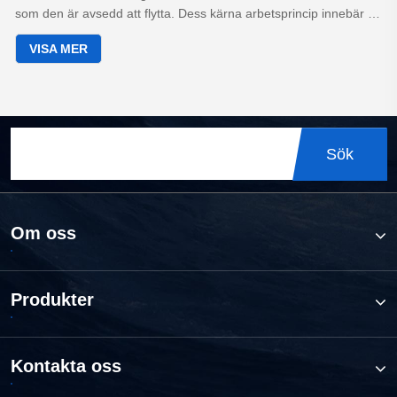
som den är avsedd att flytta. Dess kärna arbetsprincip innebär att
omvandla elektrisk energi till mekanisk kinetisk energi för att
VISA MER
trycka vätska till ytan eller en önskad höjd, använda den
omgivande vätskan för kylning och smörjning.
Sök
Om oss
Produkter
Kontakta oss