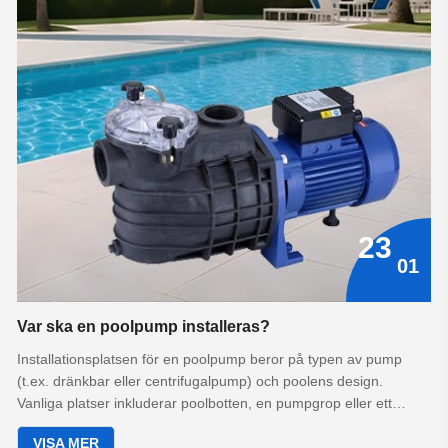
23
01
Var ska en poolpump installeras?
Installationsplatsen för en poolpump beror på typen av pump
(t.ex. dränkbar eller centrifugalpump) och poolens design.
Vanliga platser inkluderar poolbotten, en pumpgrop eller ett
dedikerat utrustningsrum.
VISA MER