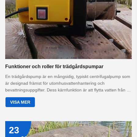
Funktioner och roller för trädgårdspumpar
En trädgårdspump är en mångsidig, typiskt centrifugalpump som
är designad främst för utomhusvattenhantering och
bevattningsuppgifter. Dess kärnfunktion är att flytta vatten från en
källa till en önskad användningsplats, vilket fungerar som ett
VISA MER
viktigt verktyg för effektivt trädgårds- och fastighetsunderhåll.
Dess roller kan brett kategoriseras i bevattning, vattenöverföring,
dränering och funktionsstöd.
23