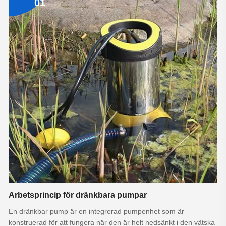
01
Arbetsprincip för dränkbara pumpar
En dränkbar pump är en integrerad pumpenhet som är
konstruerad för att fungera när den är helt nedsänkt i den vätska