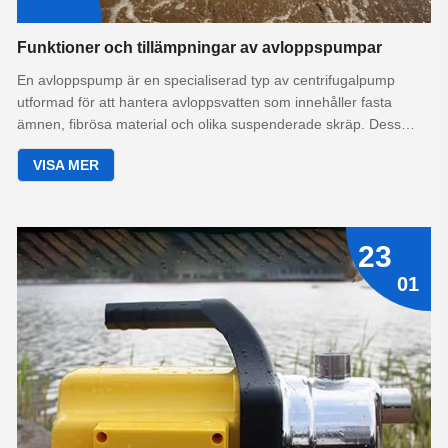
Funktioner och tillämpningar av avloppspumpar
En avloppspump är en specialiserad typ av centrifugalpump
utformad för att hantera avloppsvatten som innehåller fasta
ämnen, fibrösa material och olika suspenderade skräp. Dess
primära funktion är att effektivt transportera förorenade vätskor
VISA MER
som skulle täppa till eller skada vanliga vattenpumpar, vilket
säkerställer tillförlitlig drift av avlopps- och
avloppshanteringssystem.
23
01