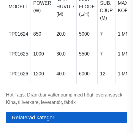
POWER
SUB.
MAX
MODELL
HUVUD
FLÖDE
(W)
DJUP
KORN
(M)
(L/H)
(M)
TP01624
850
20.0
5000
7
1 MM
TP01625
1000
30.0
5500
7
1 MM
TP01626
1200
40.0
6000
12
1 MM
Hot Tags: Dränkbar vattenpump med högt leveranstryck,
Kina, tillverkare, leverantör, fabrik
Relaterad kategori