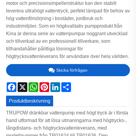
motor och precisionsimpellerstruktur kan den stabilt
leverera ultrahögt vattentryck, perfekt lämpad för behov av
hög vattenförsörjning i bostäder, jordbruk och
industrimiljöer. Som en högkvalitativ pumpprodukt från
Kina är denna serie av vattenpumpar noggrant utvecklad
och tillverkad av en professionell tillverkare, som
tillhandahåller pålitliga lösningar för
högtrycksvattenleverans för användare över hela världen.
Skicka förfrågan
Facebook
X
WhatsApp
Pinterest
LinkedIn
Share
Produktbeskrivning
TRUPOW dränkbar vattenpump med högt tryck är i första
hand utformad för att lösa utmaningarna med högtrycks-,
långdistans- och högtrycksvattenleverans, med
modellnummer från TP01624 till TP01626. Den