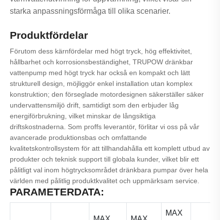
starka anpassningsförmåga till olika scenarier.
Produktfördelar
Förutom dess kärnfördelar med högt tryck, hög effektivitet,
hållbarhet och korrosionsbeständighet, TRUPOW dränkbar
vattenpump med högt tryck har också en kompakt och lätt
strukturell design, möjliggör enkel installation utan komplex
konstruktion; den förseglade motordesignen säkerställer säker
undervattensmiljö drift, samtidigt som den erbjuder låg
energiförbrukning, vilket minskar de långsiktiga
driftskostnaderna. Som proffs leverantör, förlitar vi oss på vår
avancerade produktionsbas och omfattande
kvalitetskontrollsystem för att tillhandahålla ett komplett utbud av
produkter och teknisk support till globala kunder, vilket blir ett
pålitligt val inom högtrycksområdet dränkbara pumpar över hela
världen med pålitlig produktkvalitet och uppmärksam service.
PARAMETERDATA:
MAX
MAX
MAX