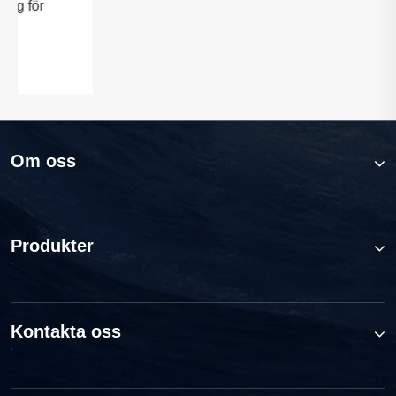
Mycket beröm för kvalitet! Våra
trädgårdspumpar skickades framgångsrikt
till Europa efter anpassad förpackning
Visa mer >>
Om oss
Produkter