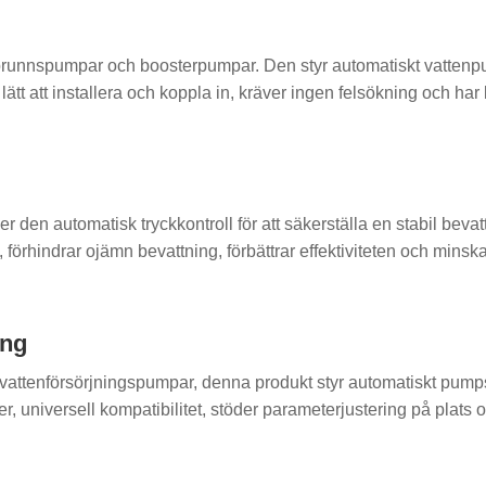
runnspumpar och boosterpumpar. Den styr automatiskt vattenpumpen
n, lätt att installera och koppla in, kräver ingen felsökning och ha
 den automatisk tryckkontroll för att säkerställa en stabil bevat
förhindrar ojämn bevattning, förbättrar effektiviteten och mins
ing
 vattenförsörjningspumpar, denna produkt styr automatiskt pumps
er, universell kompatibilitet, stöder parameterjustering på pla