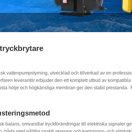
tryckbrytare
k vattenpumpstyrning, utvecklad och tillverkad av en professione
 erfaren leverantör erbjuder den ett komplett utbud av kompatibl
busta hölje och högkänsliga membran ger den stabil prestanda. F
justeringsmetod
lans, omvandlar tryckförändringar till elektriska signaler gen
, båda med pålitlig snabb respons och korrosions- och slitstyrk