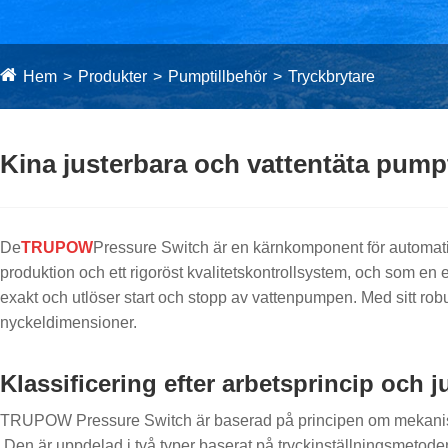
Hem
Produkter
Pumptillbehör
Tryckbrytare
Kina justerbara och vattentäta pump
De
TRUPOW
Pressure Switch är en kärnkomponent för automatis
produktion och ett rigoröst kvalitetskontrollsystem, och som en
exakt och utlöser start och stopp av vattenpumpen. Med sitt ro
nyckeldimensioner.
Klassificering efter arbetsprincip och 
TRUPOW Pressure Switch är baserad på principen om mekanisk ba
Den är uppdelad i två typer baserat på tryckinställningsmetoden