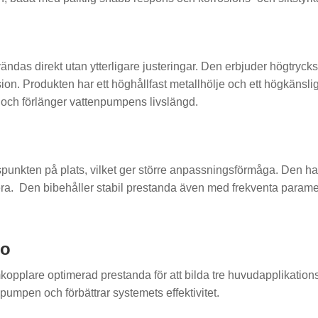
vändas direkt utan ytterligare justeringar. Den erbjuder högtryc
sion. Produkten har ett höghållfast metallhölje och ett högkäns
k och förlänger vattenpumpens livslängd.
ngspunkten på plats, vilket ger större anpassningsförmåga. Den ha
era. Den bibehåller stabil prestanda även med frekventa paramete
io
are optimerad prestanda för att bilda tre huvudapplikationskat
pumpen och förbättrar systemets effektivitet.