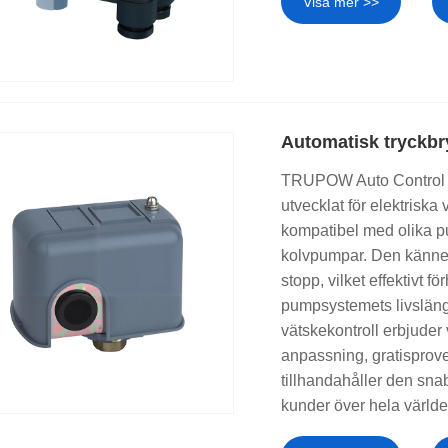
Visa mer >>
Automatisk tryckbr
TRUPOW Auto Control Pre
utvecklat för elektrisk
kompatibel med olika p
kolvpumpar. Den känner 
stopp, vilket effektivt f
pumpsystemets livslängd
vätskekontroll erbjude
anpassning, gratisprove
tillhandahåller den snab
kunder över hela världe