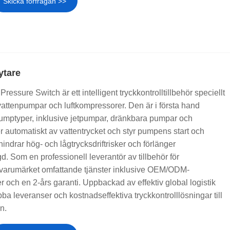
Skicka förfrågan >>
ytare
ssure Switch är ett intelligent tryckkontrolltillbehör speciellt
a vattenpumpar och luftkompressorer. Den är i första hand
umptyper, inklusive jetpumpar, dränkbara pumpar och
automatiskt av vattentrycket och styr pumpens start och
örhindrar hög- och lågtrycksdriftrisker och förlänger
. Som en professionell leverantör av tillbehör för
r varumärket omfattande tjänster inklusive OEM/ODM-
r och en 2-års garanti. Uppbackad av effektiv global logistik
ba leveranser och kostnadseffektiva tryckkontrolllösningar till
n.