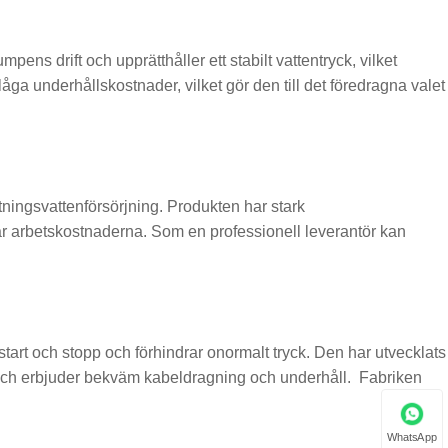
s drift och upprätthåller ett stabilt vattentryck, vilket
r låga underhållskostnader, vilket gör den till det föredragna valet
tningsvattenförsörjning. Produkten har stark
kar arbetskostnaderna. Som en professionell leverantör kan
tart och stopp och förhindrar onormalt tryck. Den har utvecklats
ts och erbjuder bekväm kabeldragning och underhåll. Fabriken
WhatsApp