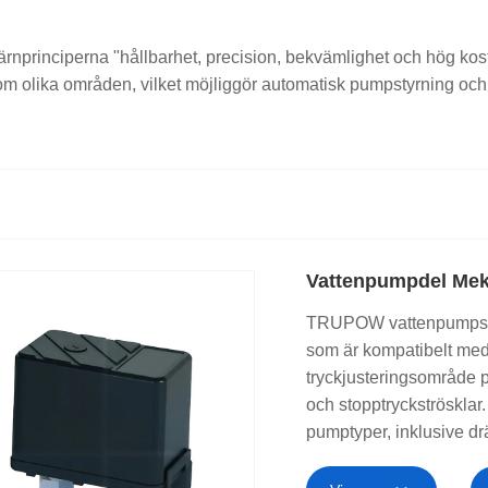
rinciperna "hållbarhet, precision, bekvämlighet och hög kostnad
olika områden, vilket möjliggör automatisk pumpstyrning och f
Vattenpumpdel Meka
TRUPOW vattenpumpsdel ​
som är kompatibelt med 
tryckjusteringsområde p
och stopptryckströskla
pumptyper, inklusive d