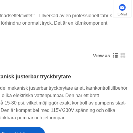
E-Mail
seffektivitet." Tillverkad av en professionell fabrik i Kina,
örhindrar onormalt tryck. Det är en kärnkomponent i
View as
nisk justerbar tryckbrytare
​mekanisk justerbar tryckbrytare är ett kärnkontrolltillbehör
olika elektriska vattenpumpar. Den har ett brett
å 15-80 psi, vilket möjliggör exakt kontroll av pumpens start-
r. Den är kompatibel med 115V/230V spänning och olika
ränkbara pumpar och jetpumpar.