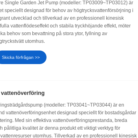
 Single Garden Jet Pump (modeller: TP03009~TP03012) är
 speciellt designad för behov av högtrycksvattenförsörjning i
rant utvecklad och tillverkad av en professionell kinesisk
tfulla vattenflödeseffekt och stabila tryckhöjande effekt, möter
ika behov som bevattning på stora ytor, fyllning av
gtryckstvätt utomhus.
Skicka förfrågan >>
vattenöverföring
ingsträdgårdspump (modeller: TP03041~TP03044) är en
nd vattenöverföringsenhet designad speciellt för bostadsgårdar
ering. Med sin effektiva vattenöverföringsprestanda, breda
litliga kvalitet är denna produkt ett viktigt verktyg för
attenresurser utomhus. Tillverkad av en professionell kinesisk