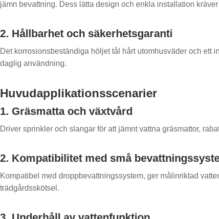
jämn bevattning. Dess lätta design och enkla installation kräve
2. Hållbarhet och säkerhetsgaranti
Det korrosionsbeständiga höljet tål hårt utomhusväder och ett inb
daglig användning.
Huvudapplikationsscenarier
1. Gräsmatta och växtvård
Driver sprinkler och slangar för att jämnt vattna gräsmattor, rab
2. Kompatibilitet med små bevattningssys
Kompatibel med droppbevattningssystem, ger målinriktad vattenfö
trädgårdsskötsel.
3. Underhåll av vattenfunktion