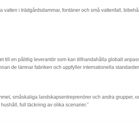
ra vatten i trädgårdsdammar, fontäner och små vattenfall, bibehål
 till en pålitlig leverantör som kan tillhandahålla globalt anp
nan de lämnar fabriken och uppfyller internationella standarder
emmet, småskaliga landskapsentreprenörer och andra grupper, o
ushåll, full täckning av olika scenarier."