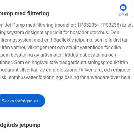
pump med filtrering
E-Mail
Jet Pump med filtrering (modeller: TP03235~TP03238) är ett
jningssystem designat speciellt för bostäder utomhus. Den
iltreringssystem med en högeffektiv jetpump, som effektivt tar
rån vattnet, vilket ger rent och stabilt vattenflöde för olika
om bevattning av gräsmattor, trädgårdsbevattning och
ktioner. Som en högkvalitativ trädgårdsutrustningsprodukt från
oggrant tillverkad av en professionell tillverkare, och erbjuder
isk utomhusvattenförsörjningslösning för användare över hela
Skicka förfrågan >>
ädgårds jetpump