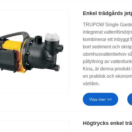
Enkel trädgårds jet
TRUPOW Single Garden 
integrerat vattenförsör
kombinerar ett inbyggt f
bort sediment och skräp f
utomhusvattenbehov sås
påfyllning av vattenfun
Kina, är denna produkt n
en praktisk och ekonom
världen.
Visa mer >>
Högtrycks enkel tr