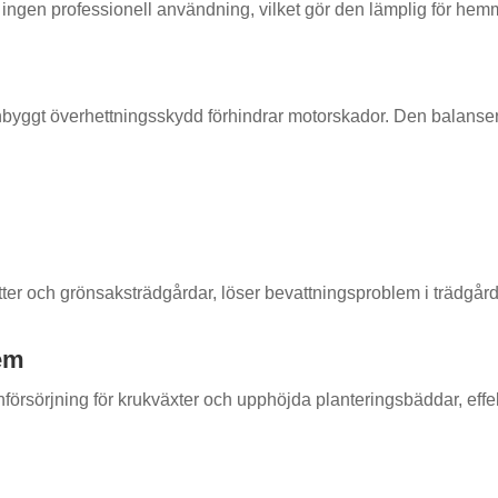
r ingen professionell användning, vilket gör den lämplig för he
yggt överhettningsskydd förhindrar motorskador. Den balanserar ti
atter och grönsaksträdgårdar, löser bevattningsproblem i trädgård
tem
rsörjning för krukväxter och upphöjda planteringsbäddar, effekti