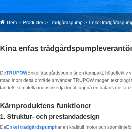
Hem
Produkter
Trädgårdspump
Enkel trädgårdspum
Kina enfas trädgårdspumpleverantör
De
TRUPOW
Enkel trädgårdspump är en kompakt, högeffektiv va
rotad inom detta område använder TRUPOW mogen teknologi för a
landets kompletta industrikedja för att uppnå en balans mellan s
Kärnproduktens funktioner
1. Struktur- och prestandadesign
De
Enkel trädgårdspump
har en kraftfull motor och strömlinjefo