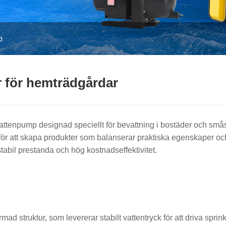
p
 för hemträdgårdar
ttenpump designad speciellt för bevattning i bostäder och småsk
tt skapa produkter som balanserar praktiska egenskaper och hål
tabil prestanda och hög kostnadseffektivitet.
rmad struktur, som levererar stabilt vattentryck för att driva spr