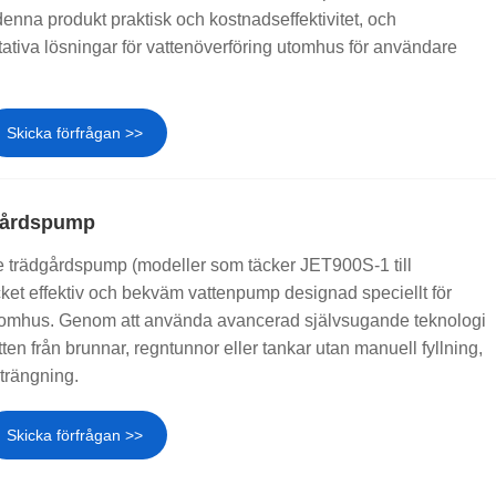
denna produkt praktisk och kostnadseffektivitet, och
itativa lösningar för vattenöverföring utomhus för användare
Skicka förfrågan >>
gårdspump
rädgårdspump (modeller som täcker JET900S-1 till
et effektiv och bekväm vattenpump designad speciellt för
tomhus. Genom att använda avancerad självsugande teknologi
ten från brunnar, regntunnor eller tankar utan manuell fyllning,
strängning.
Skicka förfrågan >>