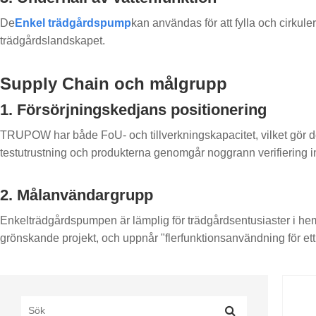
De
Enkel trädgårdspump
kan användas för att fylla och cirkule
trädgårdslandskapet.
Supply Chain och målgrupp
1. Försörjningskedjans positionering
TRUPOW har både FoU- och tillverkningskapacitet, vilket gör det
testutrustning och produkterna genomgår noggrann verifiering in
2. Målanvändargrupp
Enkelträdgårdspumpen är lämplig för trädgårdsentusiaster i h
grönskande projekt, och uppnår "flerfunktionsanvändning för ett h