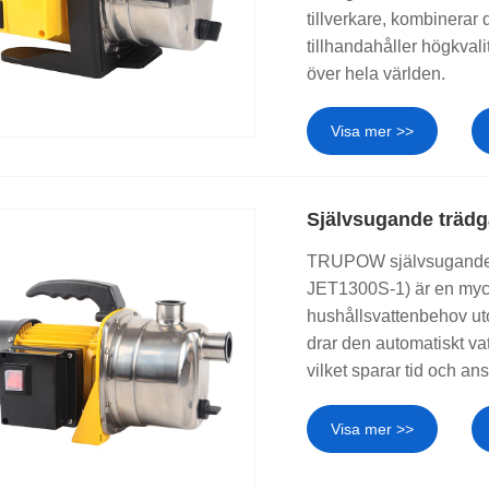
tillverkare, kombinerar 
tillhandahåller högkval
över hela världen.
Visa mer >>
Självsugande träd
TRUPOW självsugande t
JET1300S-1) är en myck
hushållsvattenbehov u
drar den automatiskt vat
vilket sparar tid och an
Visa mer >>