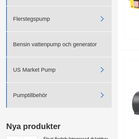

Flerstegspump
Bensin vattenpump och generator

US Market Pump

Pumptillbehör
Nya produkter
Float Switch Integrerad dränkbar