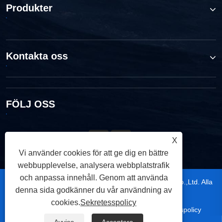
Produkter
Kontakta oss
FÖLJ OSS
X
Vi använder cookies för att ge dig en bättre
webbupplevelse, analysera webbplatstrafik
och anpassa innehåll. Genom att använda
Copyright © 2026 Ningbo TRUPOW Industrial Trade Co.,Ltd. Alla
denna sida godkänner du vår användning av
rättigheter reserverade.
cookies.
Sekretesspolicy
|
|
|
|
Links
Sitemap
RSS
XML
Sekretesspolicy